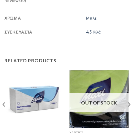
Reviews (0)
ΧΡΏΜΑ
Μπλε
ΣΥΣΚΕΥΑΣΊΑ
4,5 Κιλά
RELATED PRODUCTS
OUT OF STOCK
ΧΑΡΤΙΚΆ