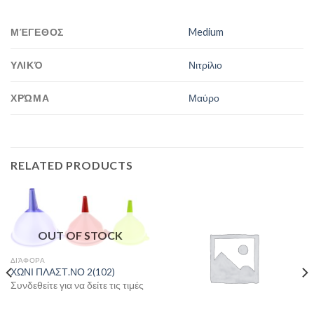
ΜΈΓΕΘΟΣ
Medium
ΥΛΙΚΌ
Νιτρίλιο
ΧΡΏΜΑ
Μαύρο
RELATED PRODUCTS
OUT OF STOCK
ΔΙΆΦΟΡΑ
ΧΩΝΙ ΠΛΑΣΤ.ΝΟ 2(102)
Συνδεθείτε για να δείτε τις τιμές