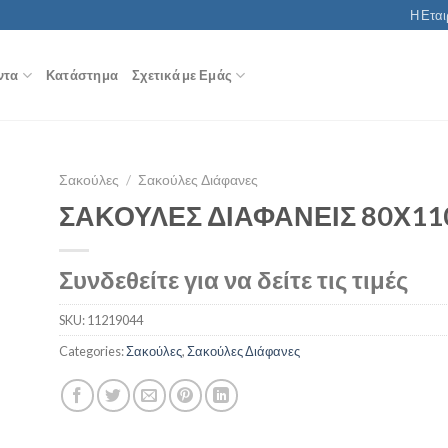
Η Εται
ντα
Κατάστημα
Σχετικά με Εμάς
Σακούλες
/
Σακούλες Διάφανες
ΣΑΚΟΥΛΕΣ ΔΙΑΦΑΝΕΙΣ 80Χ11
Συνδεθείτε για να δείτε τις τιμές
SKU:
11219044
Categories:
Σακούλες
,
Σακούλες Διάφανες