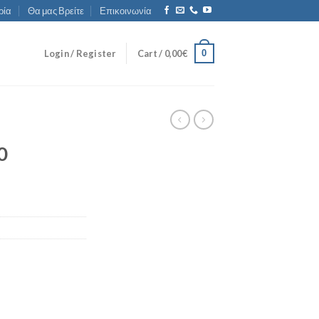
ρία
Θα μας Βρείτε
Επικοινωνία
0
Login / Register
Cart /
0,00
€
0