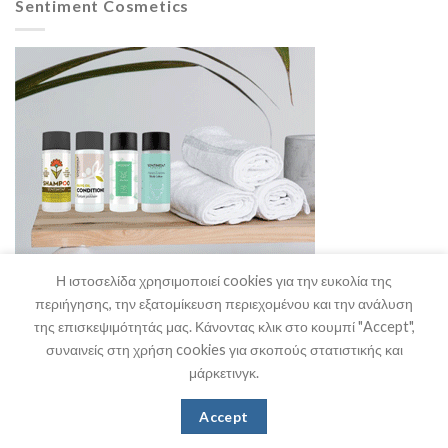
Sentiment Cosmetics
Η ιστοσελίδα χρησιμοποιεί cookies για την ευκολία της
περιήγησης, την εξατομίκευση περιεχομένου και την ανάλυση
της επισκεψιμότητάς μας. Κάνοντας κλικ στο κουμπί "Accept",
συναινείς στη χρήση cookies για σκοπούς στατιστικής και
μάρκετινγκ.
Η Εταιρία
Θα μας Βρείτε
Επικοινωνία
Accept
Copyright 2026 ©
Stefanakis HO.RE.CA. Supplies