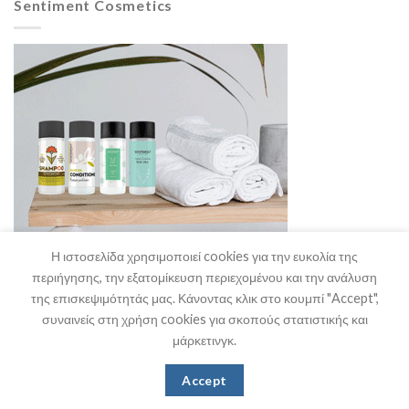
Sentiment Cosmetics
Η ιστοσελίδα χρησιμοποιεί cookies για την ευκολία της
περιήγησης, την εξατομίκευση περιεχομένου και την ανάλυση
της επισκεψιμότητάς μας. Κάνοντας κλικ στο κουμπί "Accept",
συναινείς στη χρήση cookies για σκοπούς στατιστικής και
μάρκετινγκ.
Η Εταιρία
Θα μας Βρείτε
Επικοινωνία
Accept
Copyright 2026 ©
Stefanakis HO.RE.CA. Supplies