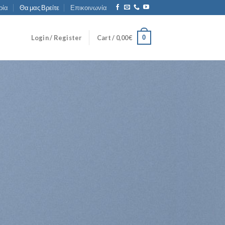
ρία
Θα μας Βρείτε
Επικοινωνία
0
Login / Register
Cart /
0,00
€