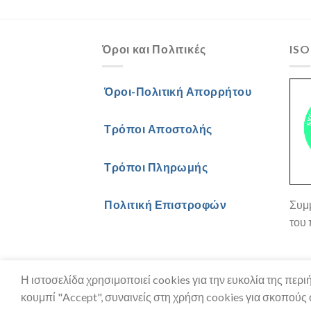
Όροι και Πολιτικές
ISO
Όροι-Πολιτική Απορρήτου
Τρόποι Αποστολής
Τρόποι Πληρωμής
Συμμ
Πολιτική Επιστροφών
του 
Η Εταιρία
Θα μας Βρείτε
Επικοινωνία
Η ιστοσελίδα χρησιμοποιεί cookies για την ευκολία της περ
κουμπί "Accept", συναινείς στη χρήση cookies για σκοπούς σ
Copyright 2026 ©
Stefanakis HO.RE.CA. Supp