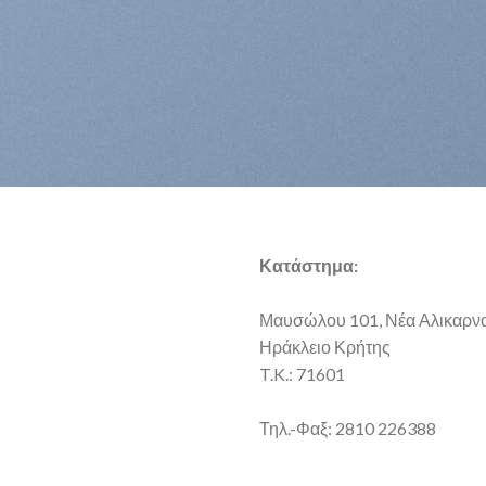
Κατάστημα:
Μαυσώλου 101, Νέα Αλικαρν
Ηράκλειο Κρήτης
T.K.: 71601
Τηλ.-Φαξ: 2810 226388