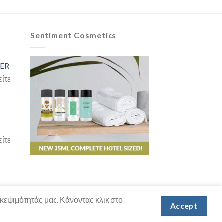
Sentiment Cosmetics
ER
είτε
είτε
σκεψιμότητάς μας. Κάνοντας κλικ στο
Accept