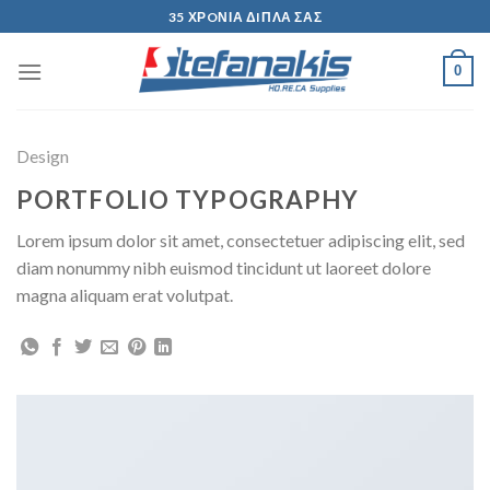
Skip
35 ΧΡOΝΙΑ ΔIΠΛΑ ΣΑΣ
to
content
0
Design
PORTFOLIO TYPOGRAPHY
Lorem ipsum dolor sit amet, consectetuer adipiscing elit, sed
diam nonummy nibh euismod tincidunt ut laoreet dolore
magna aliquam erat volutpat.