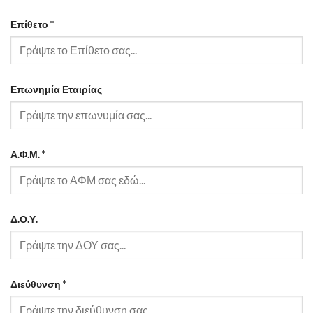
Επίθετο
*
Επωνημία Εταιρίας
Α.Φ.Μ.
*
Δ.Ο.Υ.
Διεύθυνση
*