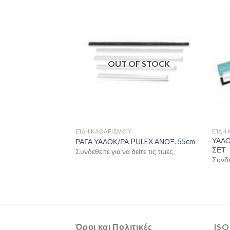
OUT OF STOCK
ΕΊΔΗ ΚΑΘΑΡΙΣΜΟΎ
ΕΊΔΗ
ΥΑΛΟ
ULEX ΑΝΟΞ. 35cm
ΡΑΓΑ ΥΑΛΟΚ/ΡΑ PULEX ΑΝΟΞ. 55cm
ΣΕΤ
ίτε τις τιμές
Συνδεθείτε για να δείτε τις τιμές
Συνδεθ
Όροι και Πολιτικές
ISO