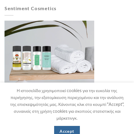
Sentiment Cosmetics
Η ιστοσελίδα χρησιμοποιεί cookies για την ευκολία της
περιήγησης, την εξατομίκευση περιεχομένου και την ανάλυση
της επισκεψιμότητάς μας. Κάνοντας κλικ στο κουμπί "Accept",
συναινείς στη χρήση cookies για σκοπούς στατιστικής και
μάρκετινγκ.
Η Εταιρία
Θα μας Βρείτε
Επικοινωνία
Accept
Copyright 2026 ©
Stefanakis HO.RE.CA. Supplies