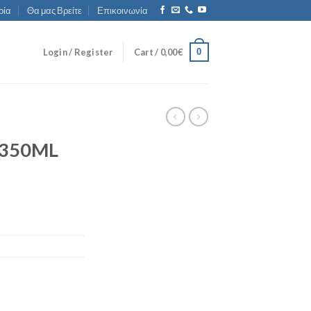
ρία
Θα μας Βρείτε
Επικοινωνία
0
Login / Register
Cart /
0,00
€
 350ML