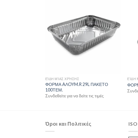
ΕΊΔΗ ΜΊΑΣ ΧΡΉΣΗΣ
ΕΊΔΗ 
ΦΟΡΜΑ AΛOYM.R 29L ΠΑΚΕΤΟ
ΤΑΛ 9Χ26
ΦΟΡΜ
100ΤΕΜ.
ίτε τις τιμές
Συνδεθ
Συνδεθείτε για να δείτε τις τιμές
Όροι και Πολιτικές
ISO