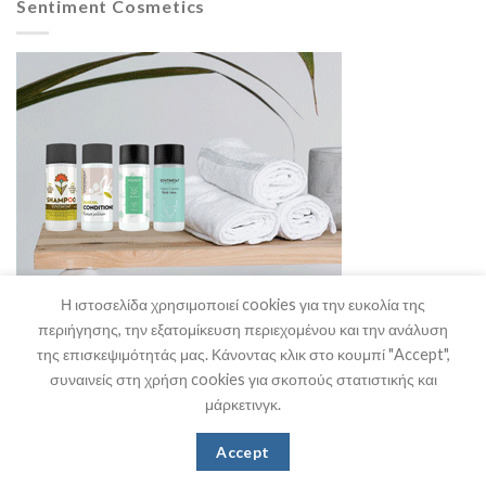
Sentiment Cosmetics
Η ιστοσελίδα χρησιμοποιεί cookies για την ευκολία της
περιήγησης, την εξατομίκευση περιεχομένου και την ανάλυση
της επισκεψιμότητάς μας. Κάνοντας κλικ στο κουμπί "Accept",
συναινείς στη χρήση cookies για σκοπούς στατιστικής και
μάρκετινγκ.
Η Εταιρία
Θα μας Βρείτε
Επικοινωνία
Accept
Copyright 2026 ©
Stefanakis HO.RE.CA. Supplies