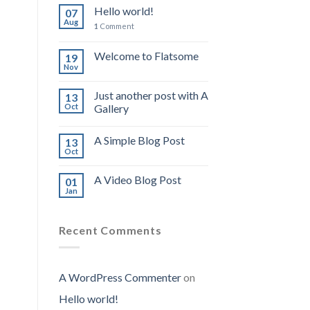
Hello world!
07
Aug
1
Comment
Welcome to Flatsome
19
Nov
Just another post with A
13
Oct
Gallery
A Simple Blog Post
13
Oct
A Video Blog Post
01
Jan
Recent Comments
A WordPress Commenter
on
Hello world!