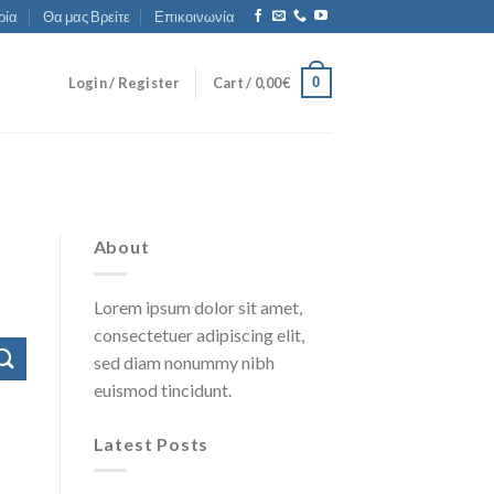
ρία
Θα μας Βρείτε
Επικοινωνία
0
Login / Register
Cart /
0,00
€
About
Lorem ipsum dolor sit amet,
consectetuer adipiscing elit,
sed diam nonummy nibh
euismod tincidunt.
Latest Posts