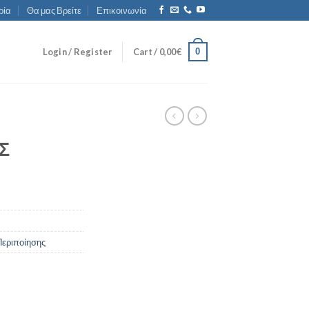
ρία
Θα μας Βρείτε
Επικοινωνία
0
Login / Register
Cart /
0,00
€
Σ
Περιποίησης