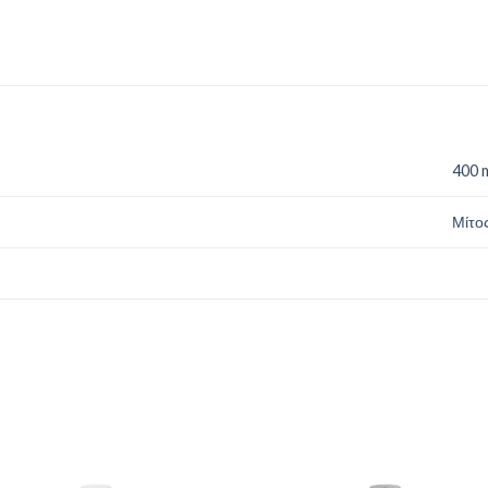
400 
Μίτο