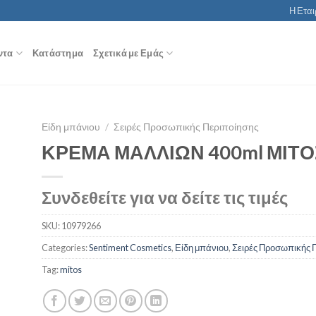
Η Εται
ντα
Κατάστημα
Σχετικά με Εμάς
Είδη μπάνιου
/
Σειρές Προσωπικής Περιποίησης
ΚΡΕΜΑ ΜΑΛΛΙΩΝ 400ml ΜΙΤΟ
Συνδεθείτε για να δείτε τις τιμές
SKU:
10979266
Categories:
Sentiment Cosmetics
,
Είδη μπάνιου
,
Σειρές Προσωπικής 
Tag:
mitos