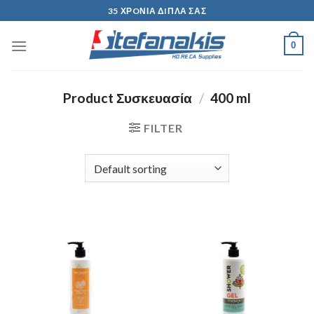
Skip
35 ΧΡOΝΙΑ ΔIΠΛΑ ΣΑΣ
to
content
0
Product Συσκευασία
/
400 ml
FILTER