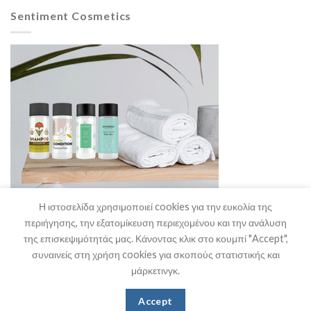
Sentiment Cosmetics
Η ιστοσελίδα χρησιμοποιεί cookies για την ευκολία της
περιήγησης, την εξατομίκευση περιεχομένου και την ανάλυση
της επισκεψιμότητάς μας. Κάνοντας κλικ στο κουμπί "Accept",
συναινείς στη χρήση cookies για σκοπούς στατιστικής και
μάρκετινγκ.
Η Εταιρία
Θα μας Βρείτε
Επικοινωνία
Accept
Copyright 2026 ©
Stefanakis HO.RE.CA. Supplies