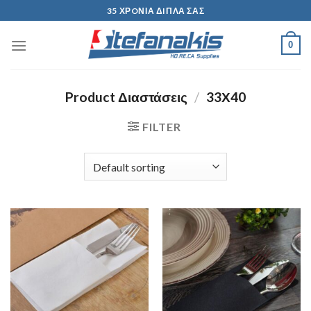
Skip
35 ΧΡOΝΙΑ ΔIΠΛΑ ΣΑΣ
to
content
0
Product Διαστάσεις
/
33Χ40
FILTER