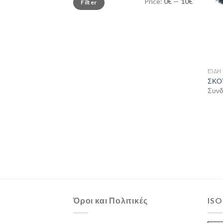
Price:
0€
—
10€
Filter
price
price
ΕΊΔΗ
ΣΚΟ
Συνδε
Όροι και Πολιτικές
ISO