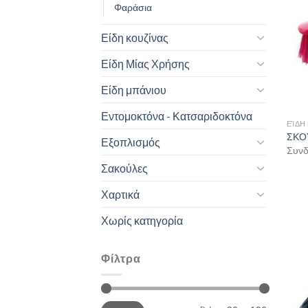
Φαράσια
Είδη κουζίνας
Είδη Μίας Χρήσης
Είδη μπάνιου
Εντομοκτόνα - Κατσαριδοκτόνα
ΕΊΔΗ
ΣΚΟΥ
Εξοπλισμός
Συνδε
Σακούλες
Χαρτικά
Χωρίς κατηγορία
Φίλτρα
Min
Max