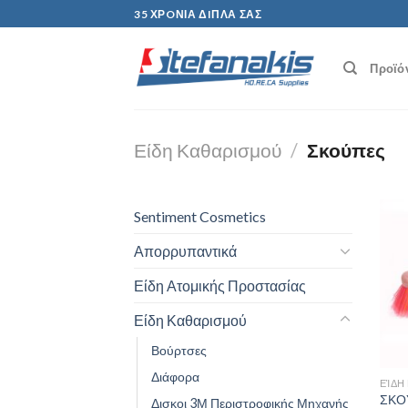
Skip
35 ΧΡOΝΙΑ ΔIΠΛΑ ΣΑΣ
to
content
Προϊό
Είδη Καθαρισμού
/
Σκούπες
Sentiment Cosmetics
Απορρυπαντικά
Είδη Ατομικής Προστασίας
Είδη Καθαρισμού
Βούρτσες
Διάφορα
ΕΊΔΗ
ΣΚΟ
Δισκοι 3Μ Περιστροφικής Μηχανής