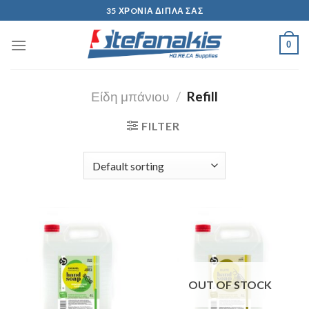
Skip
35 ΧΡOΝΙΑ ΔIΠΛΑ ΣΑΣ
to
content
0
Είδη μπάνιου
/
Refill
FILTER
OUT OF STOCK