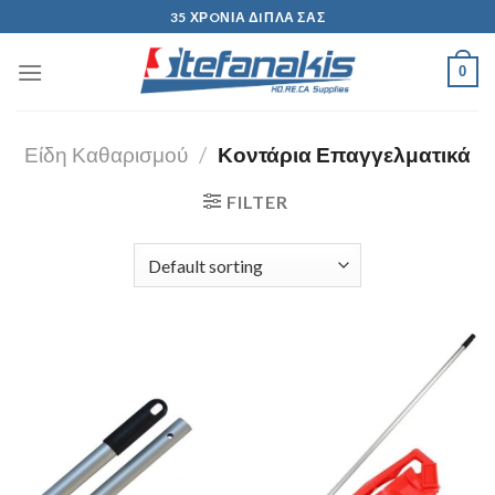
Skip
35 ΧΡOΝΙΑ ΔIΠΛΑ ΣΑΣ
to
content
0
Είδη Καθαρισμού
/
Κοντάρια Επαγγελματικά
FILTER