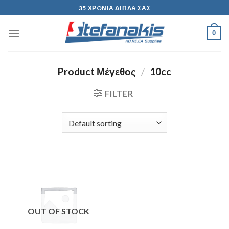
Skip
35 ΧΡOΝΙΑ ΔIΠΛΑ ΣΑΣ
to
content
0
Product Μέγεθος
/
10cc
FILTER
OUT OF STOCK