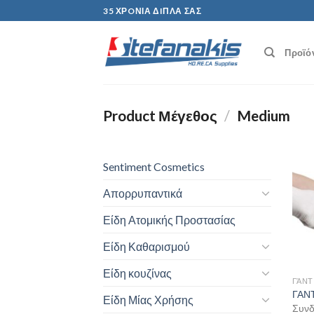
Skip
35 ΧΡOΝΙΑ ΔIΠΛΑ ΣΑΣ
to
content
Προϊό
Product Μέγεθος
/
Medium
Sentiment Cosmetics
Απορρυπαντικά
Είδη Ατομικής Προστασίας
Είδη Καθαρισμού
Είδη κουζίνας
ΓΆΝΤ
ΓΑΝΤ
Είδη Μίας Χρήσης
Συνδε