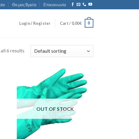
ρία
Θα μας Βρείτε
Επικοινωνία
0
Login / Register
Cart /
0,00
€
ll 6 results
OUT OF STOCK