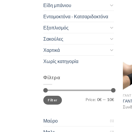
Είδη μπάνιου
Εντομοκτόνα - Κατσαριδοκτόνα
Εξοπλισμός
Σακούλες
Χαρτικά
Χωρίς κατηγορία
Φίλτρα
ΓΆΝΤ
Min
Max
Price:
0€
—
10€
Filter
ΓΑΝΤ
price
price
Συνδε
Μαύρο
(1)
Μπλε
(2)