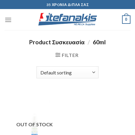
Skip
35 ΧΡOΝΙΑ ΔIΠΛΑ ΣΑΣ
to
content
0
Product Συσκευασία
/
60ml
FILTER
OUT OF STOCK