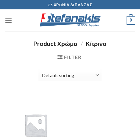
Skip
35 ΧΡOΝΙΑ ΔIΠΛΑ ΣΑΣ
to
content
0
Product Χρώμα
/
Κίτρινο
FILTER