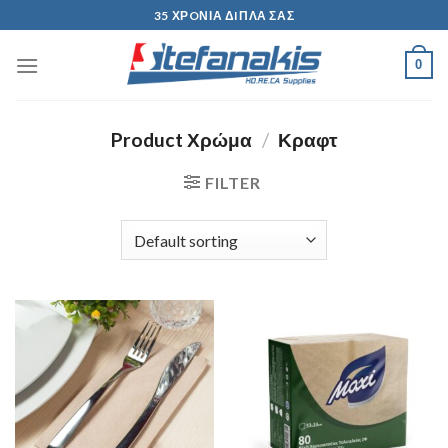
Skip
35 ΧΡOΝΙΑ ΔIΠΛΑ ΣΑΣ
to
content
0
Product Χρώμα
/
Κραφτ
FILTER