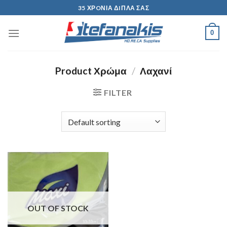
Skip
35 ΧΡOΝΙΑ ΔIΠΛΑ ΣΑΣ
to
content
0
Product Χρώμα
/
Λαχανί
FILTER
OUT OF STOCK