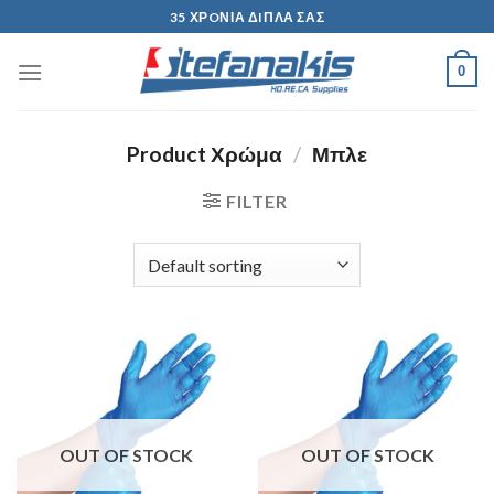
Skip
35 ΧΡOΝΙΑ ΔIΠΛΑ ΣΑΣ
to
content
0
Product Χρώμα
/
Μπλε
FILTER
OUT OF STOCK
OUT OF STOCK