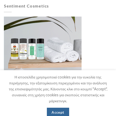
Sentiment Cosmetics
Η ιστοσελίδα χρησιμοποιεί cookies για την ευκολία της
περιήγησης, την εξατομίκευση περιεχομένου και την ανάλυση
της επισκεψιμότητάς μας. Κάνοντας κλικ στο κουμπί "Accept",
συναινείς στη χρήση cookies για σκοπούς στατιστικής και
μάρκετινγκ.
Η Εταιρία
Θα μας Βρείτε
Επικοινωνία
Accept
Copyright 2026 ©
Stefanakis HO.RE.CA. Supplies