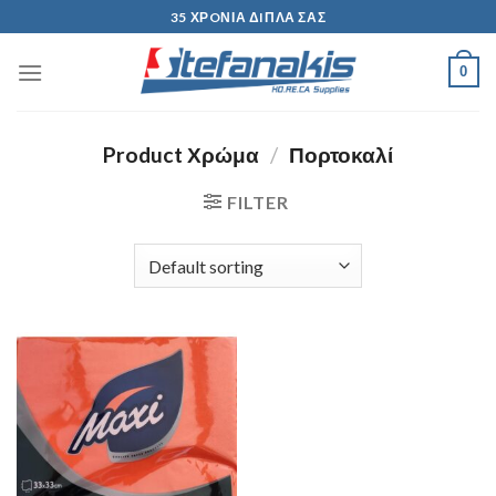
Skip
35 ΧΡOΝΙΑ ΔIΠΛΑ ΣΑΣ
to
content
0
Product Χρώμα
/
Πορτοκαλί
FILTER